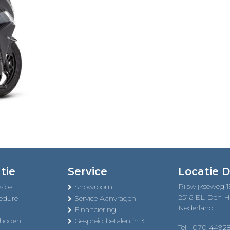
tie
Service
Locatie 
Rijswijkseweg 
vice
Showroom
2516 EL Den 
edure
Service Aanvragen
Nederland
Financiering
thoden
Gespreid betalen in 3
Tel:
070 4492