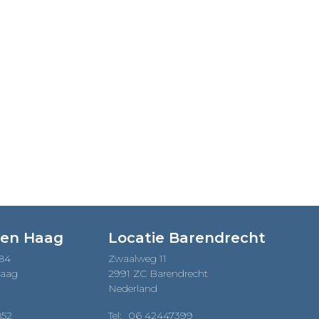
Den Haag
Locatie Barendrecht
184
Zwaalweg 11
Haag
2991 ZC Barendrecht
Nederland
852
Tel:
06 42447399