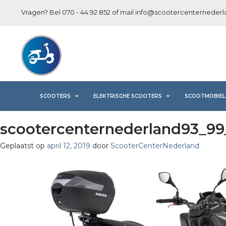
Vragen? Bel
070 - 44 92 852
of mail
info@scootercenternederla
SCOOTERS
ELEKTRISCHE SCOOTERS
SCOOTMOBIEL
scootercenternederland93_99_
Geplaatst op
april 12, 2019
door
ScooterCenterNederland