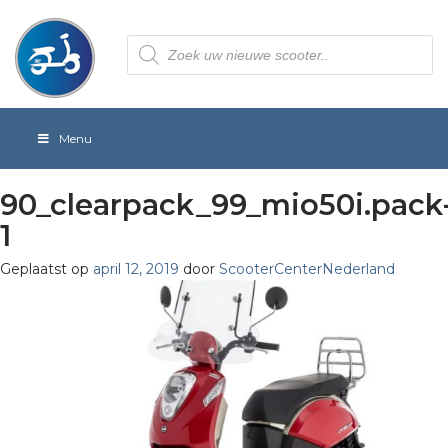
Producten
zoeken
Menu
90_clearpack_99_mio50i.pack
1
Geplaatst op
april 12, 2019
door
ScooterCenterNederland