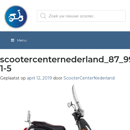
Producten
zoeken
Menu
scootercenternederland_87_99
1-5
Geplaatst op
april 12, 2019
door
ScooterCenterNederland