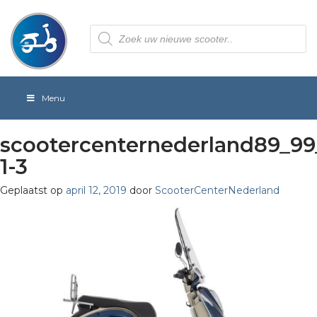
Producten
zoeken
Menu
scootercenternederland89_9
1-3
Geplaatst op
april 12, 2019
door
ScooterCenterNederland