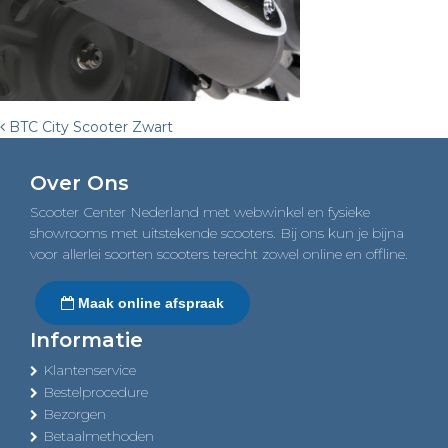
Post
BTC City Scooter Zwart
navigation
Over Ons
Scooter Center Nederland met webwinkel en fysieke
showrooms met uitstekende scooters. Bij ons kun je bijna
voor allerlei soorten scooters terecht zowel online en offline.
Maak online afspraak
Informatie
Klantenservice
Bestelprocedure
Bezorgen
Betaalmethoden