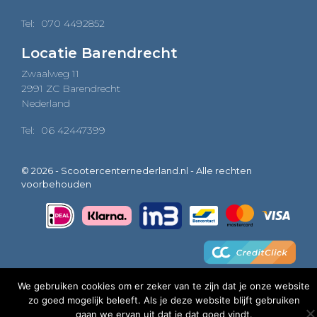
Tel:
070 4492852
Locatie Barendrecht
Zwaalweg 11
2991 ZC Barendrecht
Nederland
Tel:
06 42447399
© 2026 - Scootercenternederland.nl - Alle rechten
voorbehouden
We gebruiken cookies om er zeker van te zijn dat je onze website
zo goed mogelijk beleeft. Als je deze website blijft gebruiken
0
gaan we ervan uit dat je dat goed vindt.