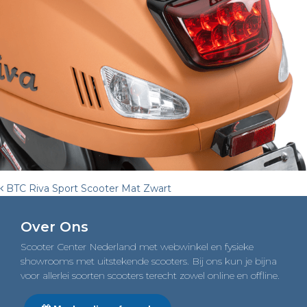
Post
BTC Riva Sport Scooter Mat Zwart
navigation
Over Ons
Scooter Center Nederland met webwinkel en fysieke
showrooms met uitstekende scooters. Bij ons kun je bijna
voor allerlei soorten scooters terecht zowel online en offline.