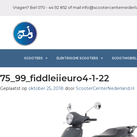
Vragen? Bel
070 - 44 92 852
of mail
info@scootercenternederla
SCOOTERS
ELEKTRISCHE SCOOTERS
SCOOTMOBIEL
75_99_fiddleiieuro4-1-22
Geplaatst op
oktober 25, 2018
door
ScooterCenterNederland.nl