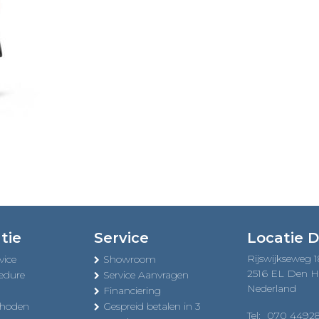
tie
Service
Locatie 
Rijswijkseweg 
vice
Showroom
2516 EL Den 
edure
Service Aanvragen
Nederland
Financiering
thoden
Gespreid betalen in 3
Tel:
070 4492