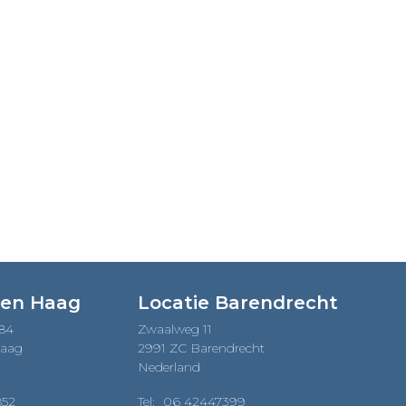
Den Haag
Locatie Barendrecht
184
Zwaalweg 11
Haag
2991 ZC Barendrecht
Nederland
852
Tel:
06 42447399