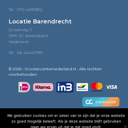
Tel:
070 4492852
Locatie Barendrecht
Zwaalweg 11
2991 ZC Barendrecht
Nederland
Tel:
06 42447399
© 2026 - Scootercenternederland.nl - Alle rechten
voorbehouden
We gebruiken cookies om er zeker van te zijn dat je onze website
zo goed mogelijk beleeft. Als je deze website blijft gebruiken
0
gaan we ervan uit dat je dat goed vindt.