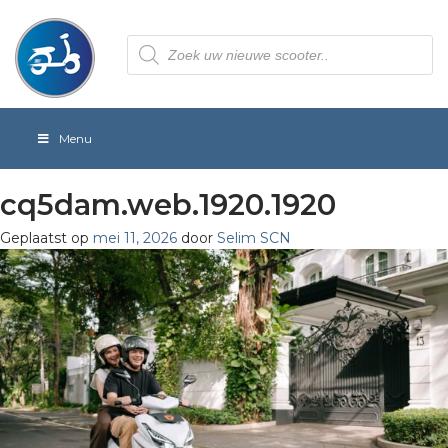
Producten
zoeken
Menu
cq5dam.web.1920.1920
Geplaatst op
mei 11, 2026
door
Selim SCN