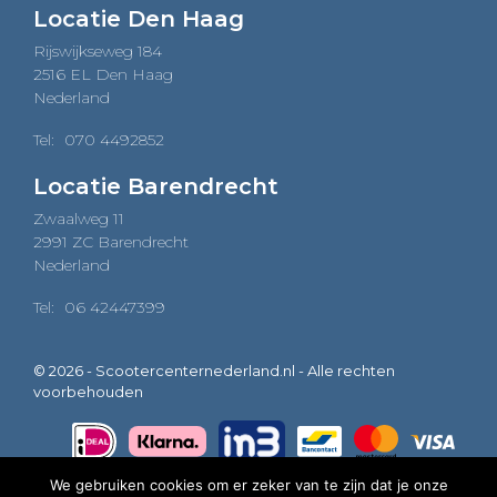
Locatie Den Haag
Rijswijkseweg 184
2516 EL Den Haag
Nederland
Tel:
070 4492852
Locatie Barendrecht
Zwaalweg 11
2991 ZC Barendrecht
Nederland
Tel:
06 42447399
© 2026 - Scootercenternederland.nl - Alle rechten
voorbehouden
We gebruiken cookies om er zeker van te zijn dat je onze