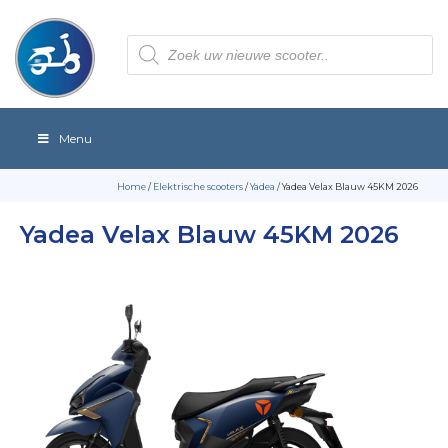
Producten
zoeken
Menu
Home
/
Elektrische scooters
/
Yadea
/ Yadea Velax Blauw 45KM 2026
Yadea Velax Blauw 45KM 2026