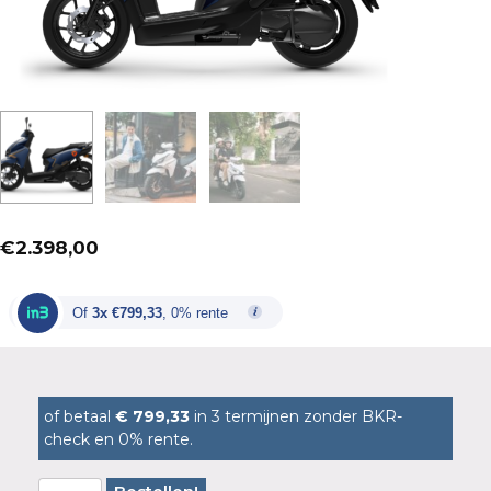
€
2.398,00
Of
3x €799,33
, 0% rente
of betaal
€ 799,33
in 3 termijnen zonder BKR-
check en 0% rente.