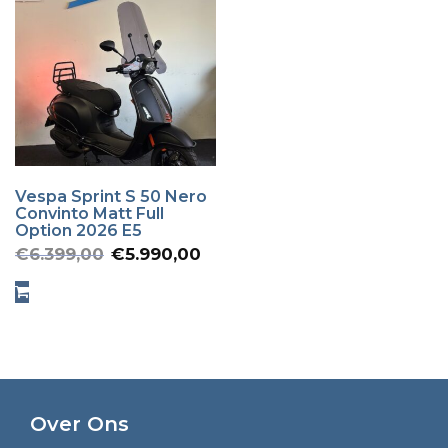
Vespa Sprint S 50 Nero
Convinto Matt Full
Option 2026 E5
Oorspronkelijke
Huidige
€
6.399,00
€
5.990,00
prijs
prijs
was:
is:
€6.399,00.
€5.990,00.
Over Ons