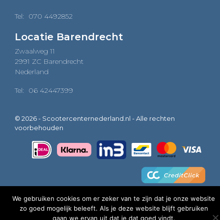
Tel:
070 4492852
Locatie Barendrecht
Zwaalweg 11
2991 ZC Barendrecht
Nederland
Tel:
06 42447399
© 2026 - Scootercenternederland.nl - Alle rechten
voorbehouden
We gebruiken cookies om er zeker van te zijn dat je onze website
zo goed mogelijk beleeft. Als je deze website blijft gebruiken
0
gaan we ervan uit dat je dat goed vindt.