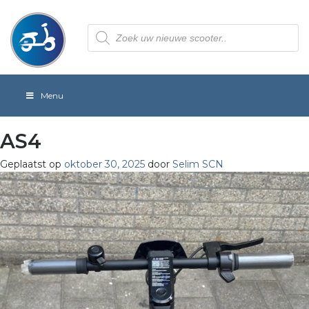
Producten
zoeken
Menu
AS4
Geplaatst op
oktober 30, 2025
door
Selim SCN