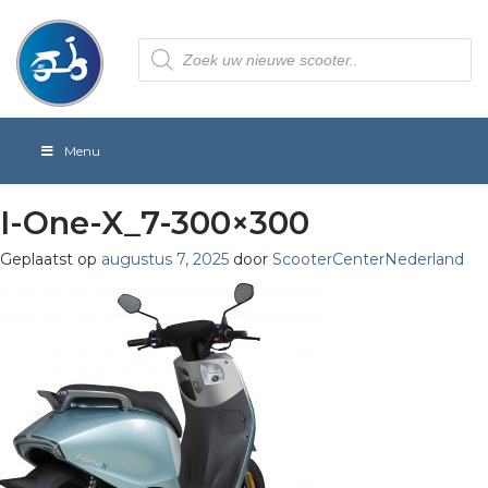
Producten
zoeken
Menu
I-One-X_7-300×300
Geplaatst op
augustus 7, 2025
door
ScooterCenterNederland