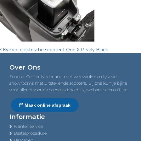
Post
Kymco elektrische scooter I-One X Pearly Black
navigation
Over Ons
Scooter Center Nederland met webwinkel en fysieke
showrooms met uitstekende scooters. Bij ons kun je bijna
voor allerlei soorten scooters terecht zowel online en offline.
Maak online afspraak
Informatie
Klantenservice
Bestelprocedure
Bezorgen