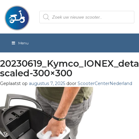
Producten
zoeken
Menu
20230619_Kymco_IONEX_detai
scaled-300×300
Geplaatst op
augustus 7, 2025
door
ScooterCenterNederland