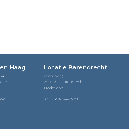
Den Haag
Locatie Barendrecht
184
Zwaalweg 11
Haag
2991 ZC Barendrecht
Nederland
852
Tel:
06 42447399