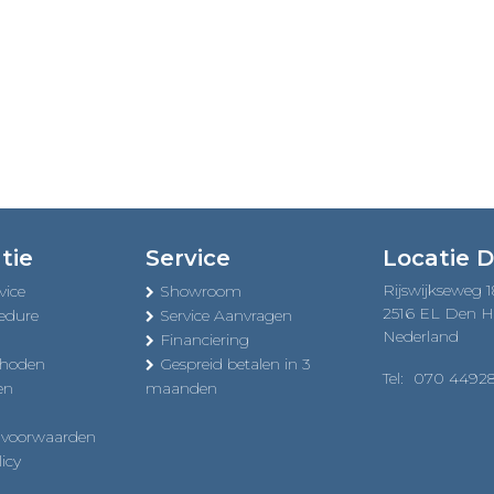
tie
Service
Locatie 
Rijswijkseweg 
vice
Showroom
2516 EL Den 
edure
Service Aanvragen
Nederland
Financiering
thoden
Gespreid betalen in 3
Tel:
070 4492
en
maanden
 voorwaarden
icy