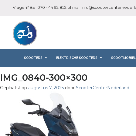
Vragen? Bel
070 - 44 92 852
of mail
info@scootercenternederla
SCOOTERS
ELEKTRISCHE SCOOTERS
SCOOTMOBIEL
IMG_0840-300×300
Geplaatst op
augustus 7, 2025
door
ScooterCenterNederland