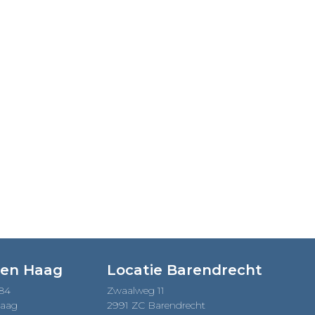
Den Haag
Locatie Barendrecht
184
Zwaalweg 11
Haag
2991 ZC Barendrecht