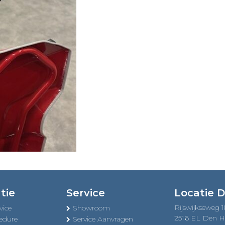
tie
Service
Locatie 
Rijswijkseweg 
vice
Showroom
2516 EL Den 
edure
Service Aanvragen