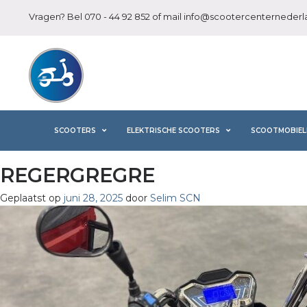
Vragen? Bel
070 - 44 92 852
of mail
info@scootercenternederla
SCOOTERS
ELEKTRISCHE SCOOTERS
SCOOTMOBIEL
REGERGREGRE
Geplaatst op
juni 28, 2025
door
Selim SCN