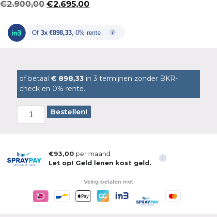
Oorspronkelijke
Huidige
€
2.900,00
€
2.695,00
prijs
prijs
was:
is:
Of
3x €898,33
, 0% rente
€2.900,00.
€2.695,00.
of betaal
€ 898,33
in 3 termijnen zonder BKR-
check en 0% rente.
Bestellen!
€93,00
per maand
i
Let op! Geld lenen kost geld.
Veilig betalen met