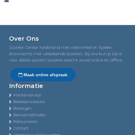
Over Ons
Scooter Center Nederland met webwinkel en fysieke
showrooms met uitstekende scooters. Bij ons kun je bijna
voor allerlei soorten scooters terecht zowel online en offline.
Maak online afspraak
Informatie
Klantenservice
Bestelprocedure
Bezorgen
Betaalmethoden
Retourneren
Contact
Algemene voorwaarden