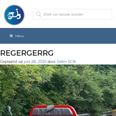
Producten
zoeken
Menu
REGERGERRG
Geplaatst op
juni 28, 2025
door
Selim SCN