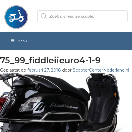
Producten
zoeken
Menu
75_99_fiddleiieuro4-1-9
Geplaatst op
februari 27, 2018
door
ScooterCenterNederland.nl