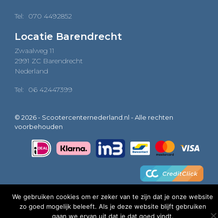
Tel:
070 4492852
Locatie Barendrecht
Zwaalweg 11
2991 ZC Barendrecht
Nederland
Tel:
06 42447399
© 2026 - Scootercenternederland.nl - Alle rechten
voorbehouden
We gebruiken cookies om er zeker van te zijn dat je onze website
zo goed mogelijk beleeft. Als je deze website blijft gebruiken
0
gaan we ervan uit dat je dat goed vindt.