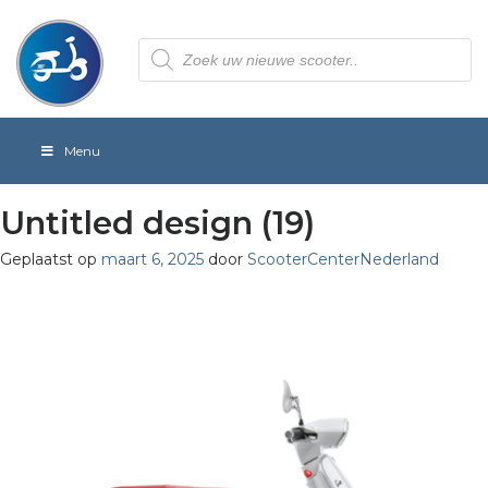
Producten
zoeken
Menu
Untitled design (19)
Geplaatst op
maart 6, 2025
door
ScooterCenterNederland