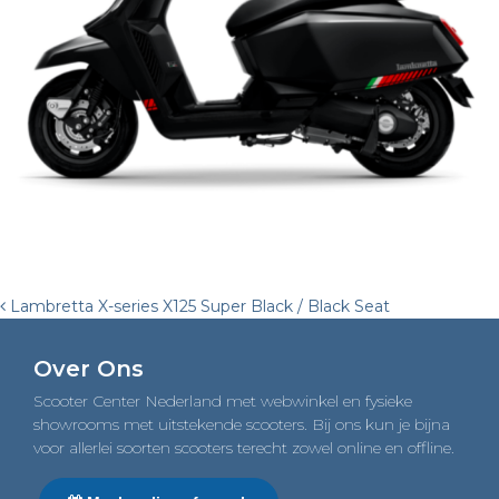
Post
Lambretta X-series X125 Super Black / Black Seat
navigation
Over Ons
Scooter Center Nederland met webwinkel en fysieke
showrooms met uitstekende scooters. Bij ons kun je bijna
voor allerlei soorten scooters terecht zowel online en offline.