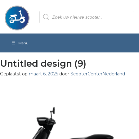
Producten
zoeken
Menu
Untitled design (9)
Geplaatst op
maart 6, 2025
door
ScooterCenterNederland