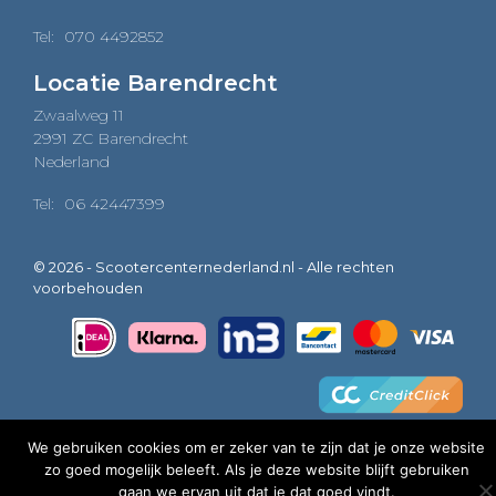
Tel:
070 4492852
Locatie Barendrecht
Zwaalweg 11
2991 ZC Barendrecht
Nederland
Tel:
06 42447399
© 2026 - Scootercenternederland.nl - Alle rechten
voorbehouden
We gebruiken cookies om er zeker van te zijn dat je onze website
zo goed mogelijk beleeft. Als je deze website blijft gebruiken
0
gaan we ervan uit dat je dat goed vindt.