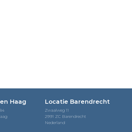
Den Haag
Locatie Barendrecht
184
Zwaalweg 11
Haag
2991 ZC Barendrecht
Nederland