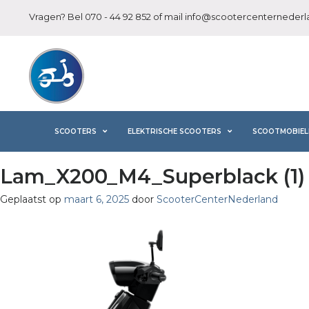
Vragen? Bel
070 - 44 92 852
of mail
info@scootercenternederla
SCOOTERS
ELEKTRISCHE SCOOTERS
SCOOTMOBIEL
Lam_X200_M4_Superblack (1)
Geplaatst op
maart 6, 2025
door
ScooterCenterNederland