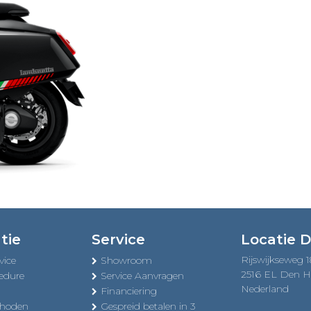
tie
Service
Locatie 
Rijswijkseweg 
vice
Showroom
2516 EL Den 
edure
Service Aanvragen
Nederland
Financiering
thoden
Gespreid betalen in 3