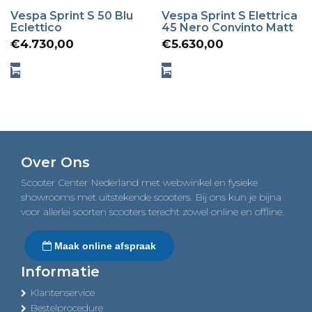
Vespa Sprint S 50 Blu
Vespa Sprint S Elettrica
Eclettico
45 Nero Convinto Matt
€
4.730,00
€
5.630,00
Over Ons
Scooter Center Nederland met webwinkel en fysieke
showrooms met uitstekende scooters. Bij ons kun je bijna
voor allerlei soorten scooters terecht zowel online en offline.
Maak online afspraak
Informatie
Klantenservice
Bestelprocedure