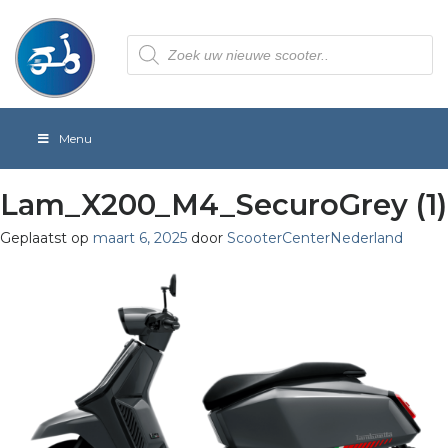
Producten
zoeken
Menu
Lam_X200_M4_SecuroGrey (1)
Geplaatst op
maart 6, 2025
door
ScooterCenterNederland