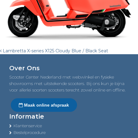
Post
Lambretta X-series X125 Cloudy Blue / Black Seat
navigation
Over Ons
Scooter Center Nederland met webwinkel en fysieke
showrooms met uitstekende scooters. Bij ons kun je bijna
voor allerlei soorten scooters terecht zowel online en offline.
Maak online afspraak
Informatie
Klantenservice
Bestelprocedure