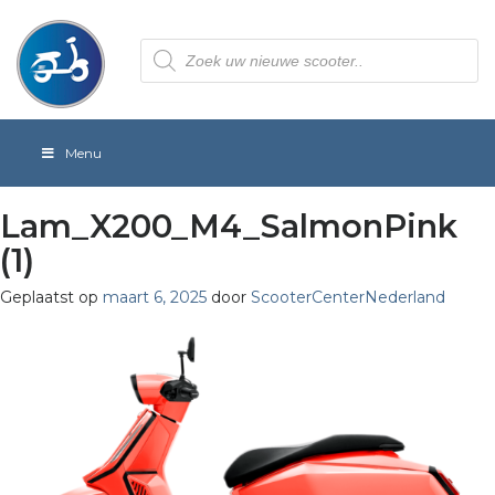
Producten
zoeken
Menu
Lam_X200_M4_SalmonPink
(1)
Geplaatst op
maart 6, 2025
door
ScooterCenterNederland