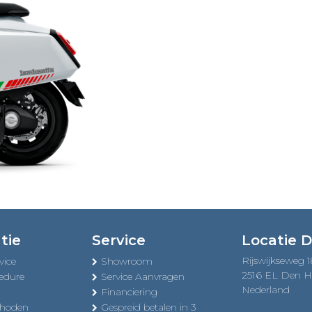
tie
Service
Locatie 
Rijswijkseweg 
vice
Showroom
2516 EL Den 
edure
Service Aanvragen
Nederland
Financiering
thoden
Gespreid betalen in 3