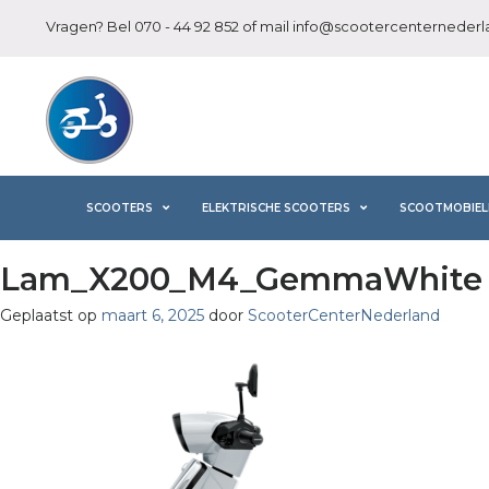
Vragen? Bel
070 - 44 92 852
of mail
info@scootercenternederla
SCOOTERS
ELEKTRISCHE SCOOTERS
SCOOTMOBIEL
Lam_X200_M4_GemmaWhite (
Geplaatst op
maart 6, 2025
door
ScooterCenterNederland