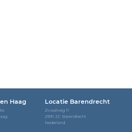
Den Haag
Locatie Barendrecht
184
Zwaalweg 11
Haag
2991 ZC Barendrecht
Nederland