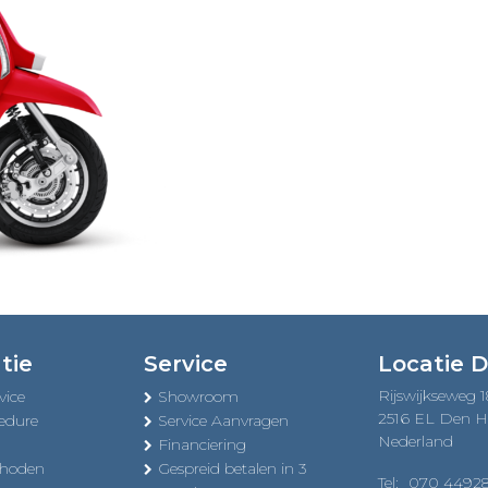
tie
Service
Locatie 
Rijswijkseweg 
vice
Showroom
2516 EL Den 
edure
Service Aanvragen
Nederland
Financiering
thoden
Gespreid betalen in 3
Tel:
070 4492