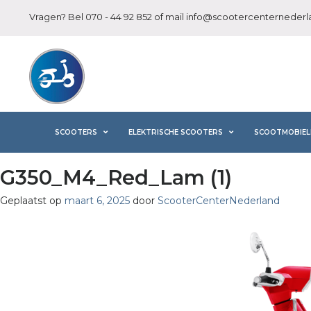
Vragen? Bel
070 - 44 92 852
of mail
info@scootercenternederla
SCOOTERS
ELEKTRISCHE SCOOTERS
SCOOTMOBIEL
G350_M4_Red_Lam (1)
Geplaatst op
maart 6, 2025
door
ScooterCenterNederland