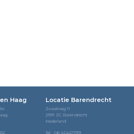
Den Haag
Locatie Barendrecht
184
Zwaalweg 11
Haag
2991 ZC Barendrecht
Nederland
852
Tel:
06 42447399