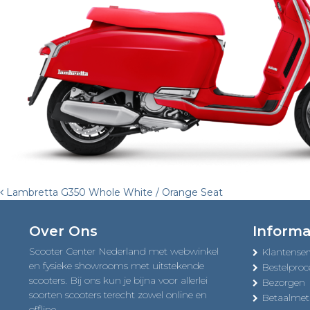
Post
Lambretta G350 Whole White / Orange Seat
navigation
Over Ons
Informa
Scooter Center Nederland met webwinkel
Klantenser
en fysieke showrooms met uitstekende
Bestelproc
scooters. Bij ons kun je bijna voor allerlei
Bezorgen
soorten scooters terecht zowel online en
Betaalme
offline.