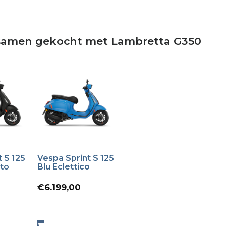
samen gekocht met Lambretta G350
 S 125
Vespa Sprint S 125
nto
Blu Eclettico
orspronkelijke
€
6.199,00
rijs
Huidige
as:
rijs