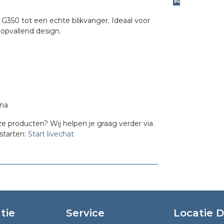
€
i
350 tot een echte blikvanger. Ideaal voor
n opvallend design.
ina
ze producten? Wij helpen je graag verder via
starten:
Start livechat
tie
Service
Locatie 