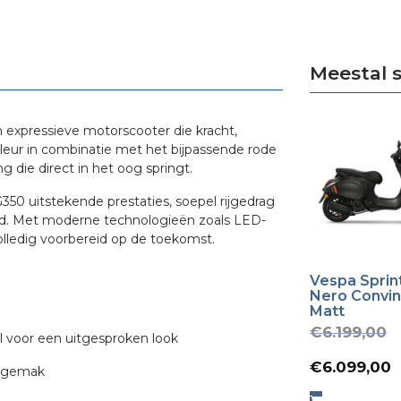
Meestal 
n expressieve motorscooter die kracht,
kleur in combinatie met het bijpassende rode
g die direct in het oog springt.
350 uitstekende prestaties, soepel rijgedrag
and. Met moderne technologieën zoals LED-
olledig voorbereid op de toekomst.
Vespa Sprint
Nero Convi
Matt
O
€
6.199,00
l voor een uitgesproken look
p
€
6.099,00
l gemak
w
p