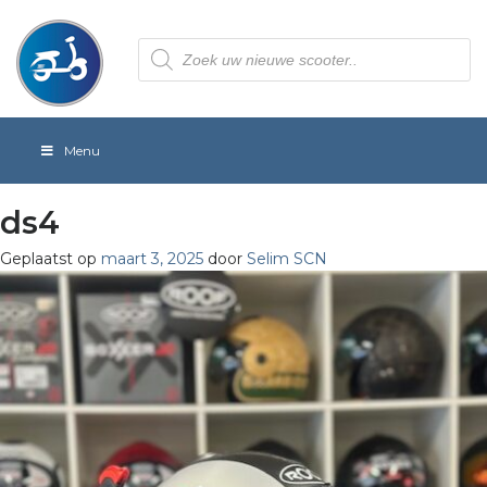
Producten
zoeken
Menu
ds4
Geplaatst op
maart 3, 2025
door
Selim SCN