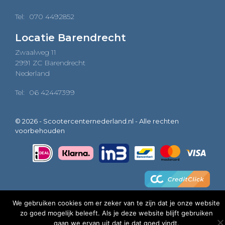
Tel:
070 4492852
Locatie Barendrecht
Zwaalweg 11
2991 ZC Barendrecht
Nederland
Tel:
06 42447399
© 2026 - Scootercenternederland.nl - Alle rechten
voorbehouden
We gebruiken cookies om er zeker van te zijn dat je onze website
zo goed mogelijk beleeft. Als je deze website blijft gebruiken
0
gaan we ervan uit dat je dat goed vindt.