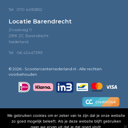
Tel:
070 4492852
Locatie Barendrecht
Zwaalweg 11
2991 ZC Barendrecht
Nederland
Tel:
06 42447399
© 2026 - Scootercenternederland.nl - Alle rechten
voorbehouden
We gebruiken cookies om er zeker van te zijn dat je onze website
zo goed mogelijk beleeft. Als je deze website blijft gebruiken
0
gaan we ervan uit dat je dat goed vindt.