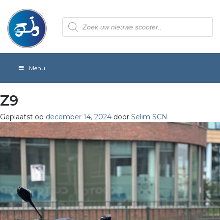
Producten
zoeken
Menu
Z9
Geplaatst op
december 14, 2024
door
Selim SCN