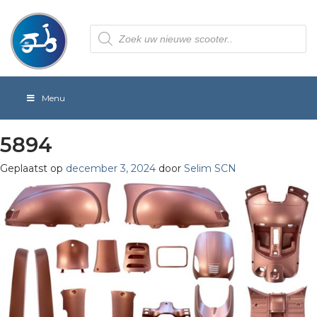
Producten
zoeken
Menu
5894
Geplaatst op
december 3, 2024
door
Selim SCN