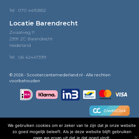
Tel:
070 4492852
Locatie Barendrecht
Zwaalweg 11
2991 ZC Barendrecht
Nederland
Tel:
06 42447399
© 2026 - Scootercenternederland.nl - Alle rechten
voorbehouden
We gebruiken cookies om er zeker van te zijn dat je onze website
zo goed mogelijk beleeft. Als je deze website blijft gebruiken
0
gaan we ervan uit dat je dat goed vindt.