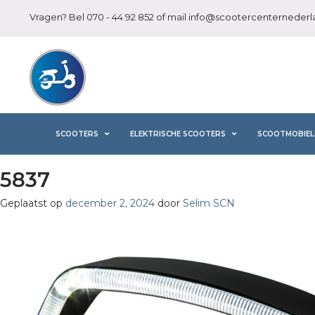
Vragen? Bel
070 - 44 92 852
of mail
info@scootercenternederla
SCOOTERS
ELEKTRISCHE SCOOTERS
SCOOTMOBIEL
5837
Geplaatst op
december 2, 2024
door
Selim SCN