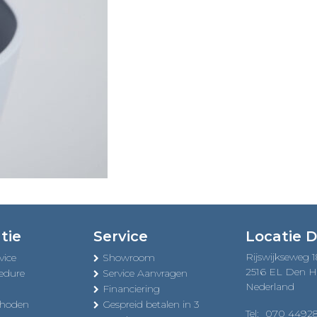
tie
Service
Locatie 
Rijswijkseweg 
vice
Showroom
2516 EL Den 
edure
Service Aanvragen
Nederland
Financiering
thoden
Gespreid betalen in 3
Tel:
070 4492