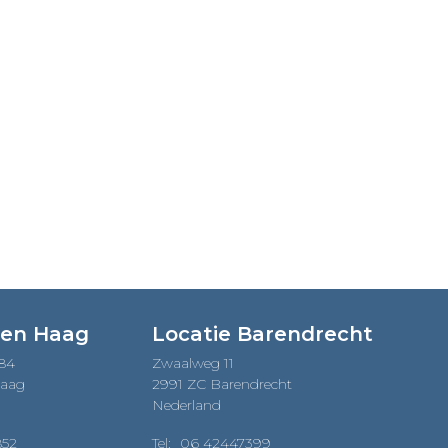
Den Haag
Locatie Barendrecht
184
Zwaalweg 11
Haag
2991 ZC Barendrecht
Nederland
852
Tel:
06 42447399