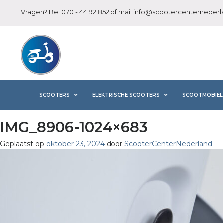
Vragen? Bel
070 - 44 92 852
of mail
info@scootercenternederla
SCOOTERS
ELEKTRISCHE SCOOTERS
SCOOTMOBIEL
IMG_8906-1024×683
Geplaatst op
oktober 23, 2024
door
ScooterCenterNederland