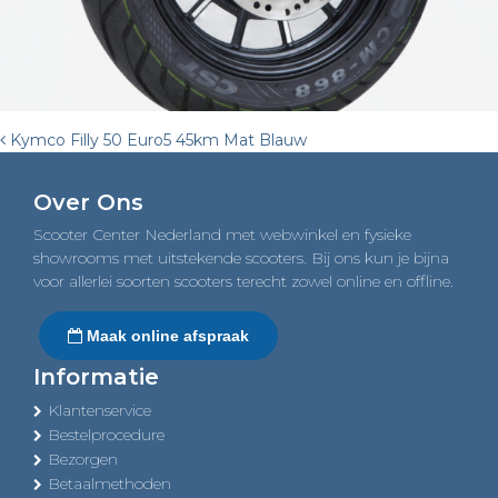
Post
Kymco Filly 50 Euro5 45km Mat Blauw
navigation
Over Ons
Scooter Center Nederland met webwinkel en fysieke
showrooms met uitstekende scooters. Bij ons kun je bijna
voor allerlei soorten scooters terecht zowel online en offline.
Maak online afspraak
Informatie
Klantenservice
Bestelprocedure
Bezorgen
Betaalmethoden