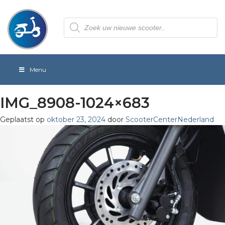
Producten
zoeken
Menu
IMG_8908-1024×683
Geplaatst op
oktober 23, 2024
door
ScooterCenterNederland