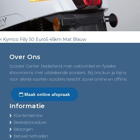
Post
Kymco Filly 50 Euro5 45km Mat Blauw
navigation
Over Ons
Scooter Center Nederland met webwinkel en fysieke
showrooms met uitstekende scooters. Bij ons kun je bijna
voor allerlei soorten scooters terecht zowel online en offline.
Maak online afspraak
Informatie
Klantenservice
Bestelprocedure
Bezorgen
Betaalmethoden