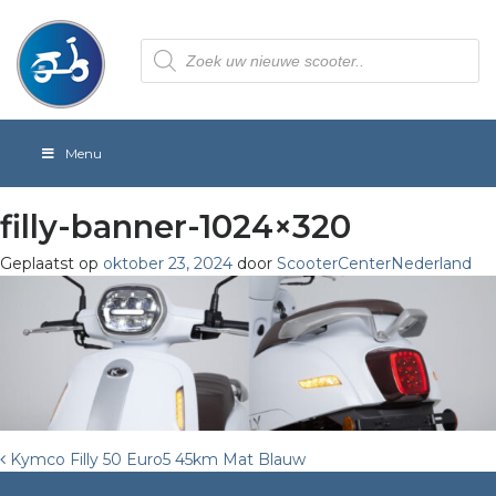
Producten
zoeken
Menu
filly-banner-1024×320
Geplaatst op
oktober 23, 2024
door
ScooterCenterNederland
Post
Kymco Filly 50 Euro5 45km Mat Blauw