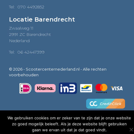
Tel:
070 4492852
Locatie Barendrecht
Zwaalweg 11
2991 ZC Barendrecht
Nederland
Tel:
06 42447399
© 2026 - Scootercenternederland.nl - Alle rechten
voorbehouden
We gebruiken cookies om er zeker van te zijn dat je onze website
zo goed mogelijk beleeft. Als je deze website blijft gebruiken
0
gaan we ervan uit dat je dat goed vindt.