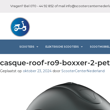
Vragen? Bel
070 - 44 92 852
of mail
info@scootercenternederla
SCOOTERS
ELEKTRISCHE SCOOTERS
SCOOTMOBIEL
casque-roof-ro9-boxxer-2-pet
Geplaatst op
oktober 23, 2024
door
ScooterCenterNederland