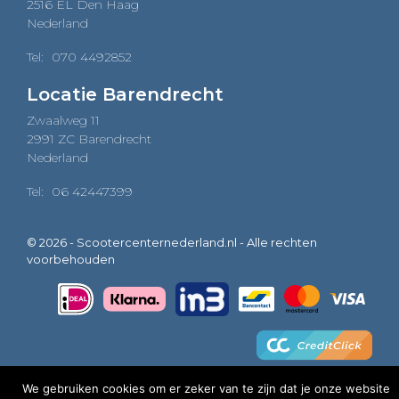
2516 EL Den Haag
Nederland
Tel:
070 4492852
Locatie Barendrecht
Zwaalweg 11
2991 ZC Barendrecht
Nederland
Tel:
06 42447399
© 2026 - Scootercenternederland.nl - Alle rechten
voorbehouden
We gebruiken cookies om er zeker van te zijn dat je onze website