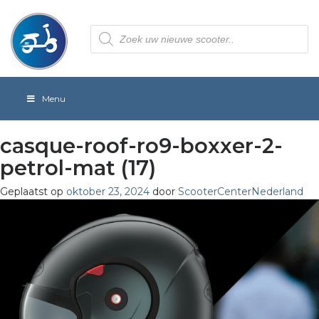
Producten
zoeken
Menu
casque-roof-ro9-boxxer-2-
petrol-mat (17)
Geplaatst op
oktober 23, 2024
door
ScooterCenterNederland