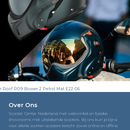
Post
Roof RO9 Boxxer 2 Petrol Mat E22-06
navigation
Over Ons
Scooter Center Nederland met webwinkel en fysieke
showrooms met uitstekende scooters. Bij ons kun je bijna
voor allerlei soorten scooters terecht zowel online en offline.