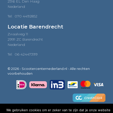
2516 EL Den Haag
Nederland
Tel:
070 4492852
Locatie Barendrecht
Zwaalweg 11
2991 ZC Barendrecht
Nederland
Tel:
06 42447399
© 2026 - Scootercenternederland.nl - Alle rechten
voorbehouden
We gebruiken cookies om er zeker van te zijn dat je onze website