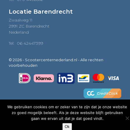
Locatie Barendrecht
Zwaalweg 11
2991 ZC Barendrecht
Nederland
Tel:
06 42447399
© 2026 - Scootercenternederland.nl - Alle rechten
voorbehouden
We gebruiken cookies om er zeker van te zijn dat je onze website
zo goed mogelijk beleeft. Als je deze website blijft gebruiken
0
gaan we ervan uit dat je dat goed vindt.
Ok