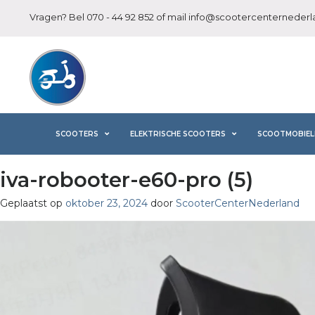
Vragen? Bel
070 - 44 92 852
of mail
info@scootercenternederla
SCOOTERS
ELEKTRISCHE SCOOTERS
SCOOTMOBIEL
iva-robooter-e60-pro (5)
Geplaatst op
oktober 23, 2024
door
ScooterCenterNederland