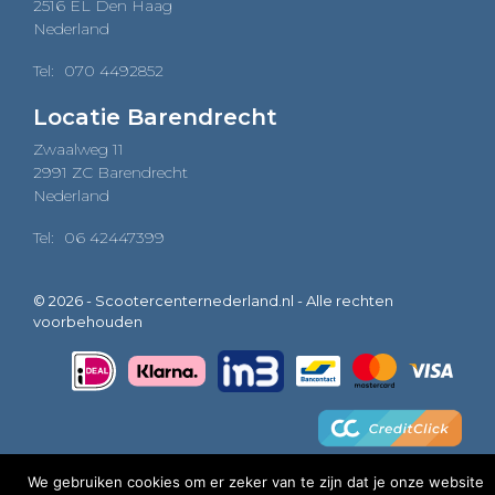
2516 EL Den Haag
Nederland
Tel:
070 4492852
Locatie Barendrecht
Zwaalweg 11
2991 ZC Barendrecht
Nederland
Tel:
06 42447399
© 2026 - Scootercenternederland.nl - Alle rechten
voorbehouden
We gebruiken cookies om er zeker van te zijn dat je onze website