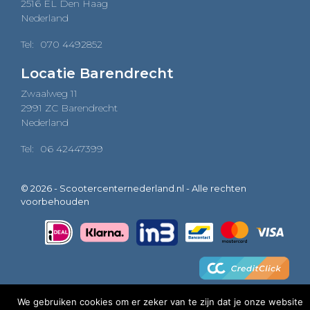
2516 EL Den Haag
Nederland
Tel:
070 4492852
Locatie Barendrecht
Zwaalweg 11
2991 ZC Barendrecht
Nederland
Tel:
06 42447399
© 2026 - Scootercenternederland.nl - Alle rechten
voorbehouden
We gebruiken cookies om er zeker van te zijn dat je onze website