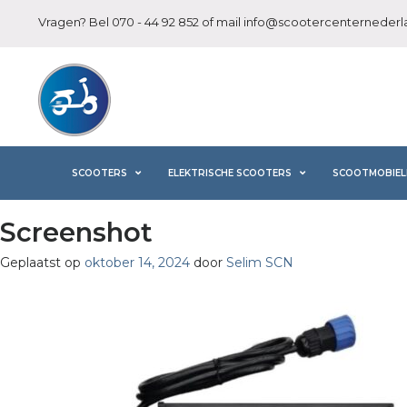
Vragen? Bel
070 - 44 92 852
of mail
info@scootercenternederla
SCOOTERS
ELEKTRISCHE SCOOTERS
SCOOTMOBIEL
Screenshot
Geplaatst op
oktober 14, 2024
door
Selim SCN