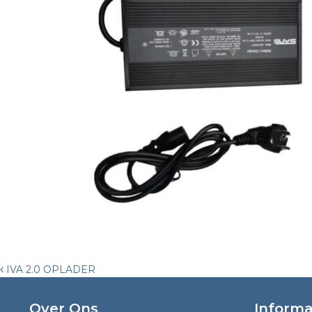
Post
IVA 2.0 OPLADER
navigation
Over Ons
Informa