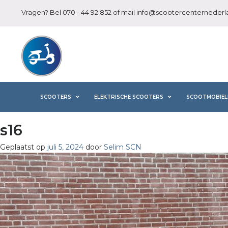
Vragen? Bel
070 - 44 92 852
of mail
info@scootercenternederla
SCOOTERS
ELEKTRISCHE SCOOTERS
SCOOTMOBIEL
s16
Geplaatst op
juli 5, 2024
door
Selim SCN