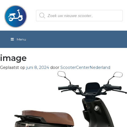
Producten
zoeken
Menu
image
Geplaatst op
juni 8, 2024
door
ScooterCenterNederland