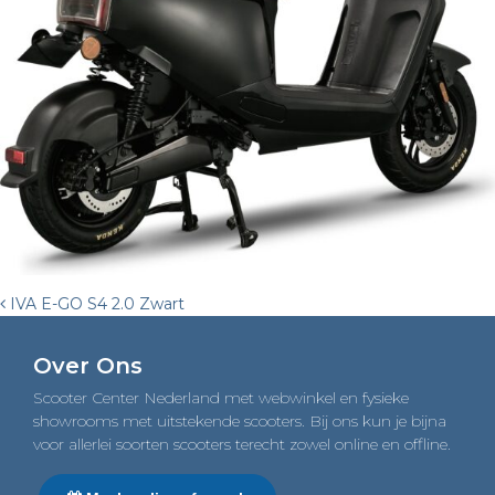
Post
IVA E-GO S4 2.0 Zwart
navigation
Over Ons
Scooter Center Nederland met webwinkel en fysieke
showrooms met uitstekende scooters. Bij ons kun je bijna
voor allerlei soorten scooters terecht zowel online en offline.