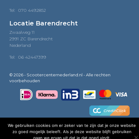
Tel:
070 4492852
Locatie Barendrecht
Zwaalweg 11
2991 ZC Barendrecht
Nederland
Tel:
06 42447399
© 2026 - Scootercenternederland.nl - Alle rechten
voorbehouden
We gebruiken cookies om er zeker van te zijn dat je onze website
zo goed mogelijk beleeft. Als je deze website blijft gebruiken
0
gaan we ervan uit dat je dat goed vindt.